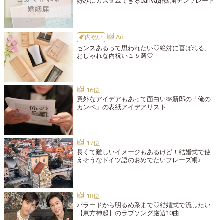
好みにカスタムできるcanva婚姻届テンプレート
内祝い
センスあるって思われたい♡絶対に喜ばれる、
おしゃれな内祝い１５選♡
意外なアイデアもあって面白い🫶新郎の「俺の
カンペ」の表紙アイデアリスト
長くて難しいイメージもあるけど！結婚式で使
えそうなドイツ語のおめでたいフレーズ帳♩
バラードから明るめ系まで♡結婚式で流したい
【東方神起】のラブソング厳選10曲