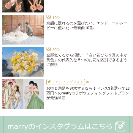
余韻に浸れるのを選びたい。エンドロールムー
ビーに使いたい最新曲10選♩
全部似てるから混乱！「白い花びら＆真ん中が
黄色」の代表的な５つのお花を区別できるよう
に解説
ウェディングフォト
お得＆満足を追求するなら🌷ドレス3着選べて23
万円〜のmarryコラボウェディングフォトプラン
が最強🫶🏻