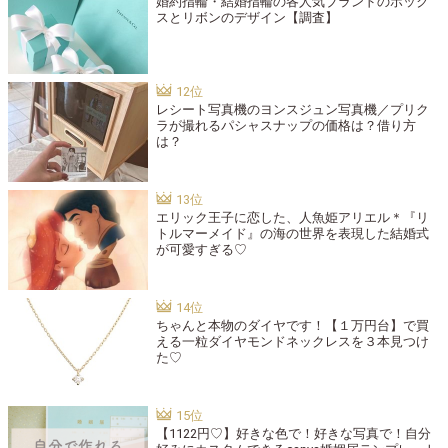
婚約指輪・結婚指輪の各人気ブランドのボック
スとリボンのデザイン【調査】
レシート写真機のヨンスジュン写真機／プリク
ラが撮れるパシャスナップの価格は？借り方
は？
エリック王子に恋した、人魚姫アリエル＊『リ
トルマーメイド』の海の世界を表現した結婚式
が可愛すぎる♡
ちゃんと本物のダイヤです！【１万円台】で買
える一粒ダイヤモンドネックレスを３本見つけ
た♡
【1122円♡】好きな色で！好きな写真で！自分