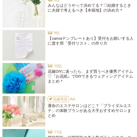
みんなはどうやって決めてる？♡結婚するとき
に夫婦で考えるべき【本籍地】の決め方＊
【canvaテンプレートあり】受付をお願いする人
に渡す用「受付リスト」の作り方
花嫁DIYに迷ったら、まず買うべき優秀アイテム
♡『お花紙』でDIYできるウェディングアイテム
まとめ＊
花嫁美容
運命のエステサロンはどこ？「ブライダルエス
テ」の体験プランがある大手おすすめサロンま
とめ