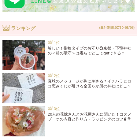
ランキング
(集計期間:07/30-08/06)
珍しい！指輪タイプのお守り💍京都・下鴨神社
の＜相の環守＞は幾らでどこでgetできる？
直球のメッセージが胸に刺さる＊イチハラヒロ
コ恋みくじが引ける全国６か所の神社はどこ？
20人の花嫁さんとお花屋さんに聞いた！コスメ
ブーケの内容と作り方・ラッピングのコツ🧴💐