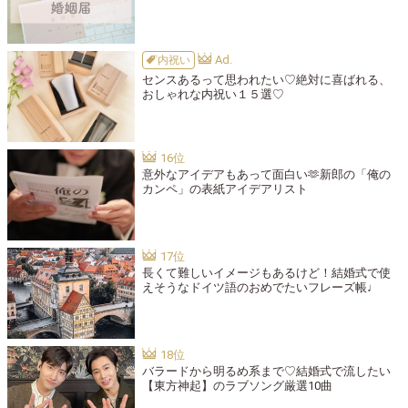
内祝い
センスあるって思われたい♡絶対に喜ばれる、
おしゃれな内祝い１５選♡
意外なアイデアもあって面白い🫶新郎の「俺の
カンペ」の表紙アイデアリスト
長くて難しいイメージもあるけど！結婚式で使
えそうなドイツ語のおめでたいフレーズ帳♩
バラードから明るめ系まで♡結婚式で流したい
【東方神起】のラブソング厳選10曲