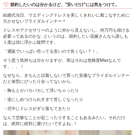
節約したいのは分かるけど、“安いだけ”には気をつけて。
結婚式当日、ウエディングドレスを美しくきれいに着こなすために
欠かせないブライダルインナー＊
ドレスやアクセサリーのように外から見えないし、何万円も掛ける
必要ってあるのかな...というのは、節約したい花嫁さんなら誰しも
１度は頭に浮かぶ疑問です。
「通販でいっぱい売ってる安いので良くない？！」
そう思う気持ちは分かりますが、実はそれは危険度Maxなんで
す、、、！
なぜなら、きちんと試着しないで買った安価なブライダルインナー
だと体型にぴったり合ってないから、
・胸もとがパカパカして浮いちゃったり
・逆にしめつけられすぎて苦しくなったり
・式中にドレスがずり落ちてきたり
なんて悲惨なことが起こったりすることもあるみたい。それだけ
は、絶対に絶対に避けたいですよね...！