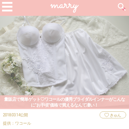
量販店で簡単ゲット♡ワコールの優秀ブライダルインナーがこんな
に“お手頃”価格で買えるなんて凄い！
2018.03.14公開
きゅん
提供：ワコール