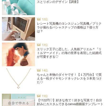
スとリボンのデザイン【調査】
レシート写真機のヨンスジュン写真機／プリク
ラが撮れるパシャスナップの価格は？借り方
は？
エリック王子に恋した、人魚姫アリエル＊『リ
トルマーメイド』の海の世界を表現した結婚式
が可愛すぎる♡
ちゃんと本物のダイヤです！【１万円台】で買
える一粒ダイヤモンドネックレスを３本見つけ
た♡
【1122円♡】好きな色で！好きな写真で！自分
好みにカスタムできるcanva婚姻届テンプレート