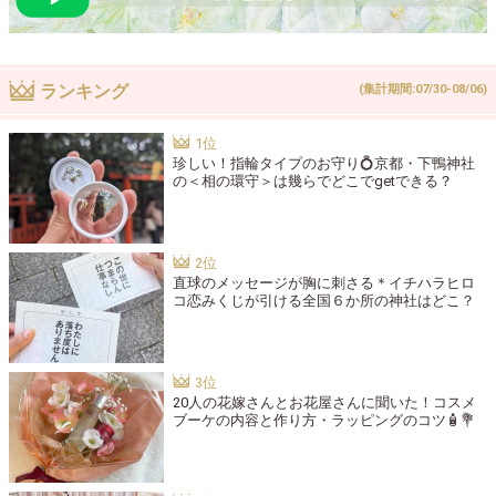
ランキング
(集計期間:07/30-08/06)
珍しい！指輪タイプのお守り💍京都・下鴨神社
の＜相の環守＞は幾らでどこでgetできる？
直球のメッセージが胸に刺さる＊イチハラヒロ
コ恋みくじが引ける全国６か所の神社はどこ？
20人の花嫁さんとお花屋さんに聞いた！コスメ
ブーケの内容と作り方・ラッピングのコツ🧴💐