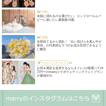
余韻に浸れるのを選びたい。エンドロールムー
ビーに使いたい最新曲10選♩
全部似てるから混乱！「白い花びら＆真ん中が
黄色」の代表的な５つのお花を区別できるよう
に解説
ウェディングフォト
お得＆満足を追求するなら🌷ドレス3着選べて23
万円〜のmarryコラボウェディングフォトプラン
が最強🫶🏻