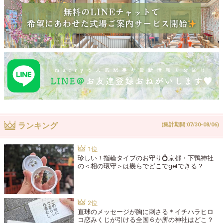
ランキング
(集計期間:07/30-08/06)
珍しい！指輪タイプのお守り💍京都・下鴨神社
の＜相の環守＞は幾らでどこでgetできる？
直球のメッセージが胸に刺さる＊イチハラヒロ
コ恋みくじが引ける全国６か所の神社はどこ？