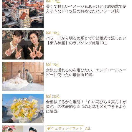
長くて難しいイメージもあるけど！結婚式で使
えそうなドイツ語のおめでたいフレーズ帳♩
バラードから明るめ系まで♡結婚式で流したい
【東方神起】のラブソング厳選10曲
余韻に浸れるのを選びたい。エンドロールムー
ビーに使いたい最新曲10選♩
全部似てるから混乱！「白い花びら＆真ん中が
黄色」の代表的な５つのお花を区別できるよう
に解説
ウェディングフォト