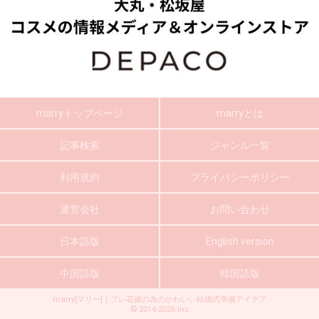
marryトップページ
marryとは
記事検索
ジャンル一覧
利用規約
プライバシーポリシー
運営会社
お問い合わせ
日本語版
English version
中国語版
韓国語版
marry[マリー]｜プレ花嫁の為のかわいい結婚式準備アイデア
©
2014-2026
Inc