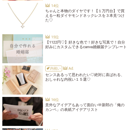
ちゃんと本物のダイヤです！【１万円台】で買
える一粒ダイヤモンドネックレスを３本見つけ
た♡
【1122円♡】好きな色で！好きな写真で！自分
好みにカスタムできるcanva婚姻届テンプレート
内祝い
センスあるって思われたい♡絶対に喜ばれる、
おしゃれな内祝い１５選♡
意外なアイデアもあって面白い🫶新郎の「俺の
カンペ」の表紙アイデアリスト