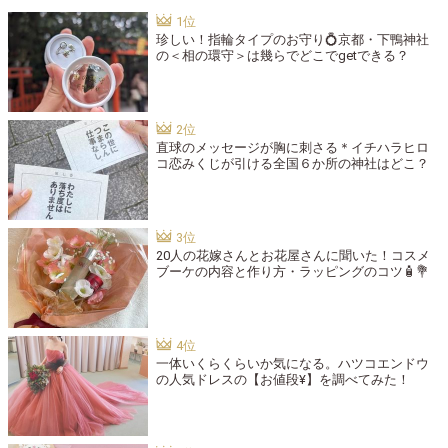
珍しい！指輪タイプのお守り💍京都・下鴨神社
の＜相の環守＞は幾らでどこでgetできる？
直球のメッセージが胸に刺さる＊イチハラヒロ
コ恋みくじが引ける全国６か所の神社はどこ？
20人の花嫁さんとお花屋さんに聞いた！コスメ
ブーケの内容と作り方・ラッピングのコツ🧴💐
一体いくらくらいか気になる。ハツコエンドウ
の人気ドレスの【お値段¥】を調べてみた！