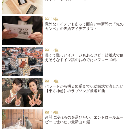
意外なアイデアもあって面白い🫶新郎の「俺の
カンペ」の表紙アイデアリスト
長くて難しいイメージもあるけど！結婚式で使
えそうなドイツ語のおめでたいフレーズ帳♩
バラードから明るめ系まで♡結婚式で流したい
【東方神起】のラブソング厳選10曲
余韻に浸れるのを選びたい。エンドロールムー
ビーに使いたい最新曲10選♩