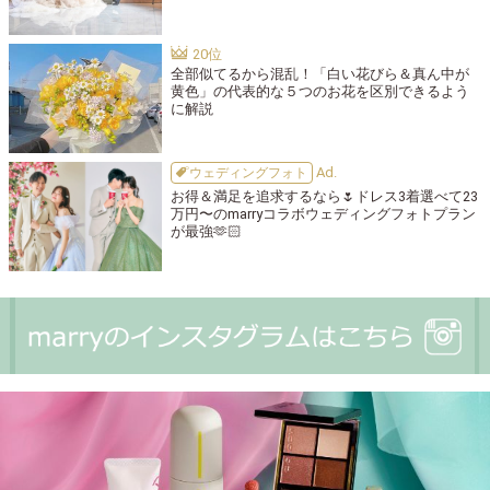
全部似てるから混乱！「白い花びら＆真ん中が
黄色」の代表的な５つのお花を区別できるよう
に解説
ウェディングフォト
お得＆満足を追求するなら🌷ドレス3着選べて23
万円〜のmarryコラボウェディングフォトプラン
が最強🫶🏻