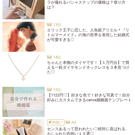
ラが撮れるパシャスナップの価格は？借り方
は？
エリック王子に恋した、人魚姫アリエル＊『リ
トルマーメイド』の海の世界を表現した結婚式
が可愛すぎる♡
ちゃんと本物のダイヤです！【１万円台】で買
える一粒ダイヤモンドネックレスを３本見つけ
た♡
【1122円♡】好きな色で！好きな写真で！自分
好みにカスタムできるcanva婚姻届テンプレート
内祝い
センスあるって思われたい♡絶対に喜ばれる、
おしゃれな内祝い１５選♡