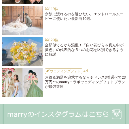
余韻に浸れるのを選びたい。エンドロールムー
ビーに使いたい最新曲10選♩
全部似てるから混乱！「白い花びら＆真ん中が
黄色」の代表的な５つのお花を区別できるよう
に解説
ウェディングフォト
お得＆満足を追求するなら🌷ドレス3着選べて23
万円〜のmarryコラボウェディングフォトプラン
が最強🫶🏻