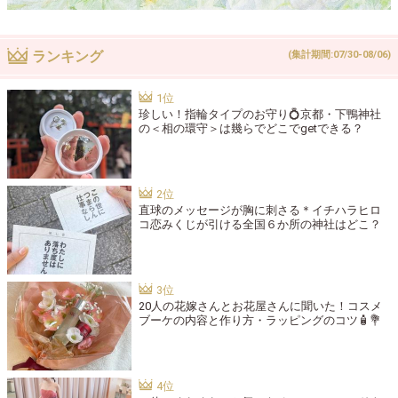
ランキング
(集計期間:07/30-08/06)
珍しい！指輪タイプのお守り💍京都・下鴨神社
の＜相の環守＞は幾らでどこでgetできる？
直球のメッセージが胸に刺さる＊イチハラヒロ
コ恋みくじが引ける全国６か所の神社はどこ？
20人の花嫁さんとお花屋さんに聞いた！コスメ
ブーケの内容と作り方・ラッピングのコツ🧴💐