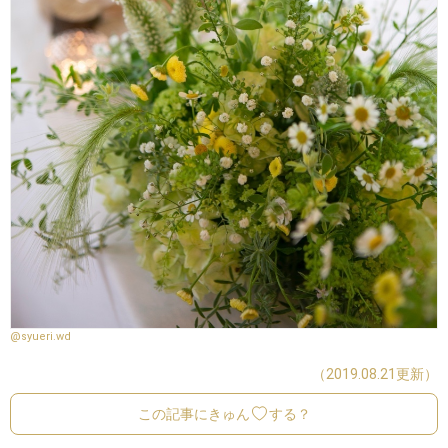
@syueri.wd
（2019.08.21更新）
この記事にきゅん
する？