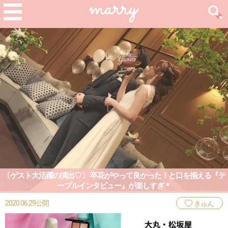
〔ゲスト大活躍の演出♡〕 卒花がやって良かった！と口を揃える『テ
ーブルインタビュー』が楽しすぎ＊
2020.06.29公開
きゅん