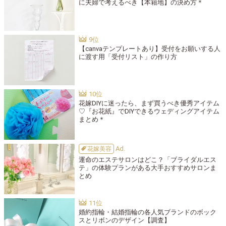
に夫婦で考えるべき【本籍地】の決め方＊
【canvaテンプレートあり】受付をお願いする人
に渡す用「受付リスト」の作り方
花嫁DIYに迷ったら、まず買うべき優秀アイテム
♡『お花紙』でDIYできるウェディングアイテム
まとめ＊
花嫁美容
運命のエステサロンはどこ？「ブライダルエス
テ」の体験プランがある大手おすすめサロンま
とめ
婚約指輪・結婚指輪の各人気ブランドのボック
スとリボンのデザイン【調査】