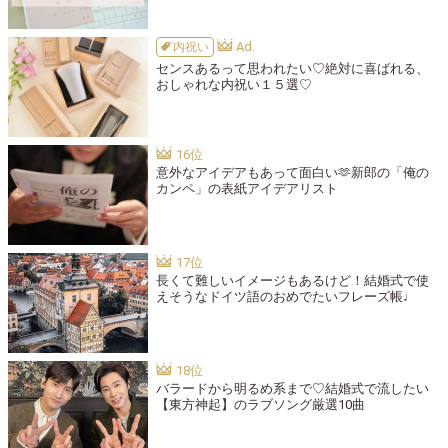
内祝い
センスあるって思われたい♡絶対に喜ばれる、
おしゃれな内祝い１５選♡
意外なアイデアもあって面白い🫶新郎の「俺の
カンペ」の表紙アイデアリスト
長くて難しいイメージもあるけど！結婚式で使
えそうなドイツ語のおめでたいフレーズ帳♩
バラードから明るめ系まで♡結婚式で流したい
【東方神起】のラブソング厳選10曲