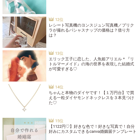
レシート写真機のヨンスジュン写真機／プリク
ラが撮れるパシャスナップの価格は？借り方
は？
エリック王子に恋した、人魚姫アリエル＊『リ
トルマーメイド』の海の世界を表現した結婚式
が可愛すぎる♡
ちゃんと本物のダイヤです！【１万円台】で買
える一粒ダイヤモンドネックレスを３本見つけ
た♡
【1122円♡】好きな色で！好きな写真で！自分
好みにカスタムできるcanva婚姻届テンプレート