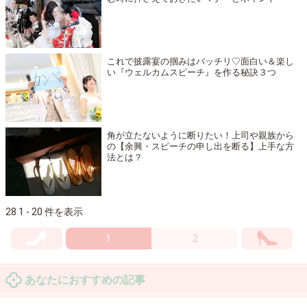
これで披露宴の掴みはバッチリ♡面白い＆楽し
い『ウェルカムスピーチ』を作る秘訣３つ
角が立たないように断りたい！上司や親族から
の【余興・スピーチの申し出を断る】上手な方
法とは？
28 1 - 20 件を表示
1
2
あなたにおすすめの記事