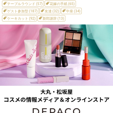
テーブルラウンド (57)
花嫁の手紙 (65)
ゲスト参加型 (187)
友達 (32)
中座 (34)
ケーキカット (92)
新郎謝辞 (13)