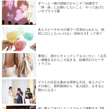
ずーっと一緒の姉妹だからこそ♡結婚式で
「姉・妹」にお願いしたいこと・やってあげた
いサプライズ案
友人スピーチやその場で一言求められたら。絶
対に口にしちゃいけない【NGネタ】って何？
事前に、誰かにチェックしてもらいたい...！お互
い感極まるからこそ起きる、結婚式のスピーチ
トラブル
ゲストの注目を集める簡単な方法。友人スピー
チの前に、新郎新婦から「友人紹介」をすると
静かになる！
彼に教えてあげよう！スマートで感動する【新