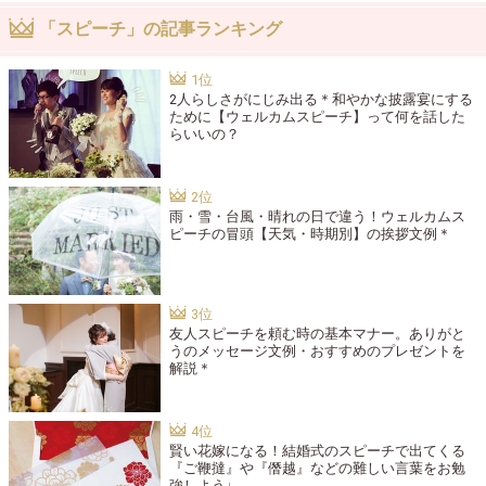
「スピーチ」の記事ランキング
2人らしさがにじみ出る＊和やかな披露宴にする
ために【ウェルカムスピーチ】って何を話した
らいいの？
雨・雪・台風・晴れの日で違う！ウェルカムス
ピーチの冒頭【天気・時期別】の挨拶文例＊
友人スピーチを頼む時の基本マナー。ありがと
うのメッセージ文例・おすすめのプレゼントを
解説＊
賢い花嫁になる！結婚式のスピーチで出てくる
『ご鞭撻』や『僭越』などの難しい言葉をお勉
強しよう♩