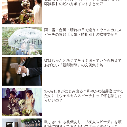
郎挨拶】の述べ方ポイントまとめ♡
雨・雪・台風・晴れの日で違う！ウェルカムス
ピーチの冒頭【天気・時期別】の挨拶文例＊
彼はちゃんと考えてそう？困っていたら教えて
あげたい「新郎謝辞」の文例集🤵🗞️
2人らしさがにじみ出る＊和やかな披露宴にする
ために【ウェルカムスピーチ】って何を話した
らいいの？
親しき中にも礼儀あり。『友人スピーチ』を頼
む時に押さえておきたいマナーとポイント＊