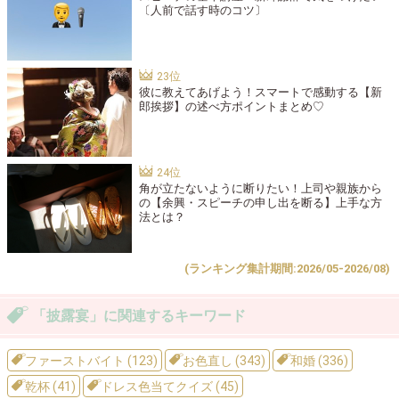
〔人前で話す時のコツ〕
彼に教えてあげよう！スマートで感動する【新
郎挨拶】の述べ方ポイントまとめ♡
角が立たないように断りたい！上司や親族から
の【余興・スピーチの申し出を断る】上手な方
法とは？
(ランキング集計期間:2026/05-2026/08)
「披露宴」に関連するキーワード
ファーストバイト (123)
お色直し (343)
和婚 (336)
乾杯 (41)
ドレス色当てクイズ (45)