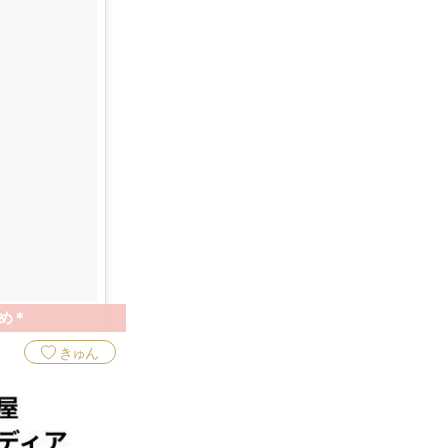
め＊
きゅん