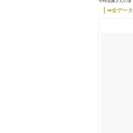
今時花嫁さんの多
➡全デー