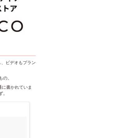
し、ビデオもプラン
もの。
通に書かれていま
ず。