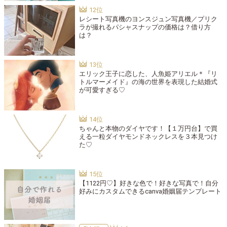
レシート写真機のヨンスジュン写真機／プリク
ラが撮れるパシャスナップの価格は？借り方
は？
エリック王子に恋した、人魚姫アリエル＊『リ
トルマーメイド』の海の世界を表現した結婚式
が可愛すぎる♡
ちゃんと本物のダイヤです！【１万円台】で買
える一粒ダイヤモンドネックレスを３本見つけ
た♡
【1122円♡】好きな色で！好きな写真で！自分
好みにカスタムできるcanva婚姻届テンプレート