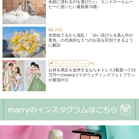
余韻に浸れるのを選びたい。エンドロールムー
ビーに使いたい最新曲10選♩
全部似てるから混乱！「白い花びら＆真ん中が
黄色」の代表的な５つのお花を区別できるよう
に解説
ウェディングフォト
お得＆満足を追求するなら🌷ドレス3着選べて23
万円〜のmarryコラボウェディングフォトプラン
が最強🫶🏻