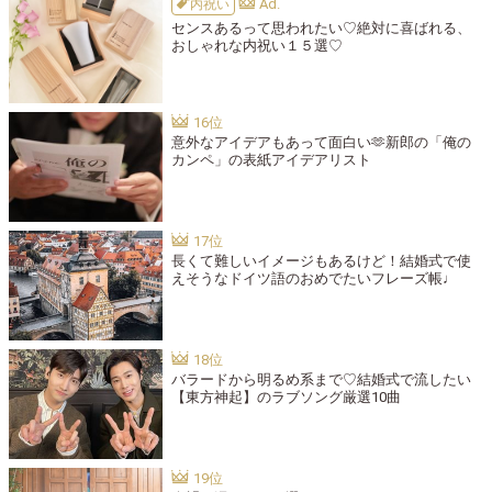
内祝い
センスあるって思われたい♡絶対に喜ばれる、
おしゃれな内祝い１５選♡
意外なアイデアもあって面白い🫶新郎の「俺の
カンペ」の表紙アイデアリスト
長くて難しいイメージもあるけど！結婚式で使
えそうなドイツ語のおめでたいフレーズ帳♩
バラードから明るめ系まで♡結婚式で流したい
【東方神起】のラブソング厳選10曲