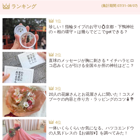
ランキング
(集計期間:07/31-08/07)
珍しい！指輪タイプのお守り💍京都・下鴨神社
の＜相の環守＞は幾らでどこでgetできる？
直球のメッセージが胸に刺さる＊イチハラヒロ
コ恋みくじが引ける全国６か所の神社はどこ？
20人の花嫁さんとお花屋さんに聞いた！コスメ
ブーケの内容と作り方・ラッピングのコツ🧴💐
一体いくらくらいか気になる。ハツコエンドウ
の人気ドレスの【お値段¥】を調べてみた！