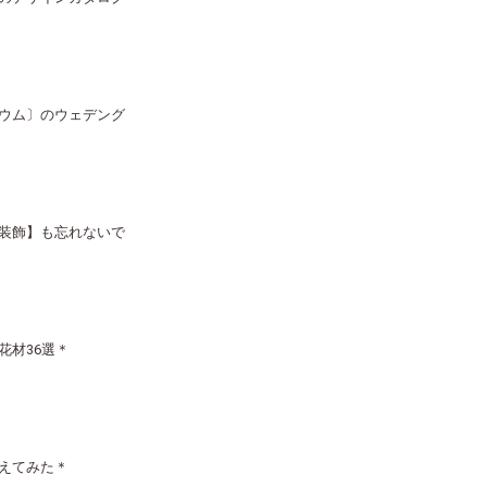
ウム〕のウェデング
装飾】も忘れないで
花材36選＊
えてみた＊