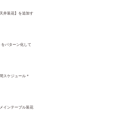
天井装花】を追加す
トをパターン化して
間スケジュール＊
メインテーブル装花