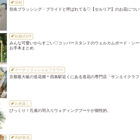
花材
別名ブラッシング・ブライドと呼ばれてる♡【セルリア】のお花につい
結婚式DIY
みんな可愛いからすごい♡コッパースタンドのウェルカムボード・シー
お手本まとめ
アーティフィシャルフラワー
京都最大級の造花畑＊四条駅近くにある造花の専門店「サンエイクラフ
お色直し
びっくり！孔雀の羽入りウェディングブーケが個性的。
高砂装花