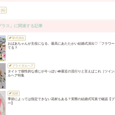
6)
グラス」に関連する記事
挙式演出
おばあちゃんが主役になる、最高にあたたかい結婚式演出♡「フラワー
てる？
ブライダルヘア
タイトで個性的な感じが今っぽい🪷最近の流行りと言えばこれ［ツイ
ルヘア特集
花材
季節によっては指定できない花材もある？実際の結婚式写真で確認【ブ
ー】