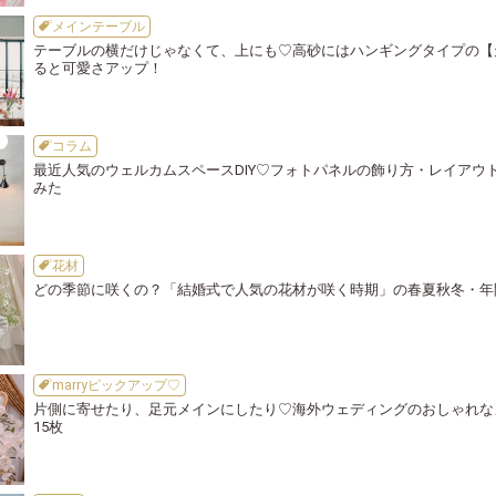
メインテーブル
テーブルの横だけじゃなくて、上にも♡高砂にはハンギングタイプの【
ると可愛さアップ！
コラム
最近人気のウェルカムスペースDIY♡フォトパネルの飾り方・レイアウ
みた
花材
どの季節に咲くの？「結婚式で人気の花材が咲く時期」の春夏秋冬・年
marryピックアップ♡
片側に寄せたり、足元メインにしたり♡海外ウェディングのおしゃれな
15枚