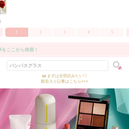
示
1
2
3
4
5
事をここから検索！
まずは全部読みたい♡
殿堂入り記事はこちら>>>