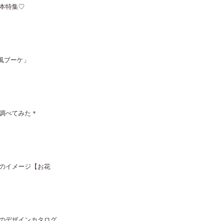
本特集♡
風ブーケ」
調べてみた＊
のイメージ【お花
のデザインカタログ