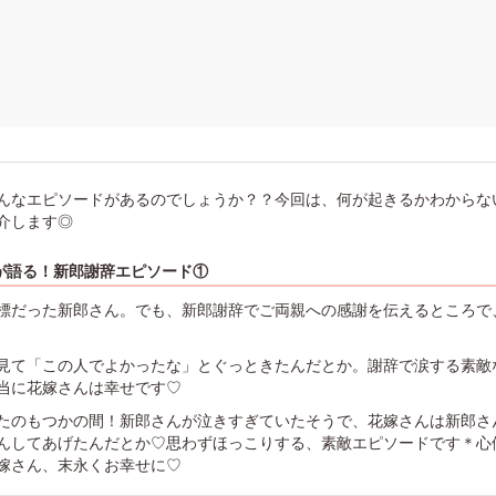
んなエピソードがあるのでしょうか？？今回は、何が起きるかわからな
介します◎
が語る！新郎謝辞エピソード①
標だった新郎さん。でも、新郎謝辞でご両親への感謝を伝えるところで
見て「この人でよかったな」とぐっときたんだとか。謝辞で涙する素敵
当に花嫁さんは幸せです♡
たのもつかの間！新郎さんが泣きすぎていたそうで、花嫁さんは新郎さ
んしてあげたんだとか♡思わずほっこりする、素敵エピソードです＊心
嫁さん、末永くお幸せに♡