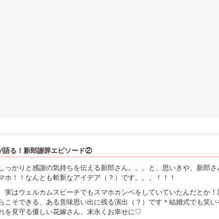
が語る！新郎謝辞エピソード②
しっかりと感謝の気持ちを伝える新郎さん。。。と、思いきや、新郎さ
マホ！！なんとも斬新なアイデア（？）です。。。！！！
、実はウェルカムスピーチでもスマホカンペをしていていたんだとか！
らこそできる、ある意味思い出に残る演出（？）です＊結婚式でも笑い
れを見守る優しい花嫁さん、末永くお幸せに♡