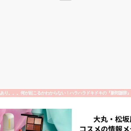
あり。。。何が起こるかわからない！ハラハラドキドキの『新郎謝辞』