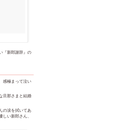
い『新郎謝辞』の
、感極まって泣い
な旦那さまと結婚
んの涙を拭いてあ
優しい新郎さん、