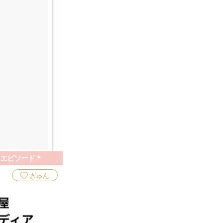
エピソード＊
きゅん