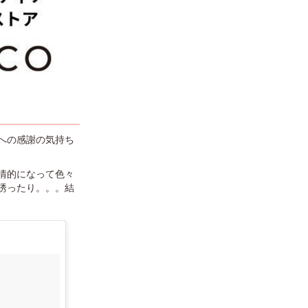
への感謝の気持ち
情的になって色々
誘ったり。。。結