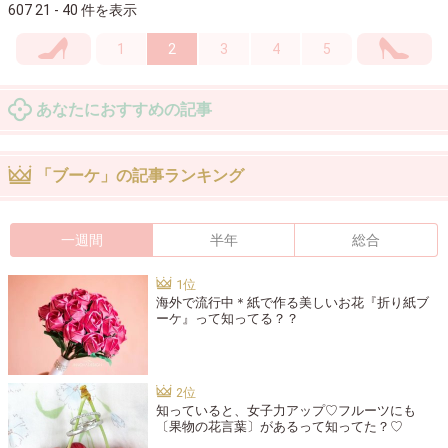
607 21 - 40 件を表示
1
2
3
4
5
あなたにおすすめの記事
「ブーケ」の記事ランキング
一週間
半年
総合
海外で流行中＊紙で作る美しいお花『折り紙ブ
ーケ』って知ってる？？
知っていると、女子力アップ♡フルーツにも
〔果物の花言葉〕があるって知ってた？♡