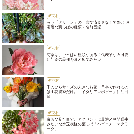
花材
もう「グリーン」の一言で済ませなくてOK！お
洒落な葉っぱの種類・名前図鑑
花材
芍薬は、いっぱい種類がある！代表的な＆可愛
い芍薬の品種をまとめてみた♡
花材
手のひらサイズの大きなお花！日本で作れるの
は１花農家だけ。「イタリアンポピー」に注目
🌼
花材
奇抜な見た目で、アクセントに最適🪄草間彌生
みたいな水玉模様の葉っぱ「ベゴニア・マクラ
ータ」