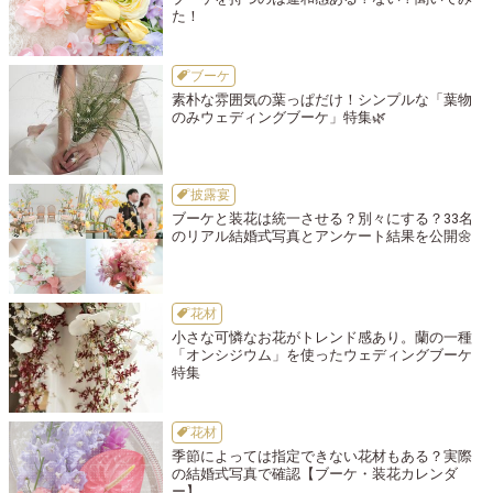
た！
ブーケ
素朴な雰囲気の葉っぱだけ！シンプルな「葉物
のみウェディングブーケ」特集🌿
披露宴
ブーケと装花は統一させる？別々にする？33名
のリアル結婚式写真とアンケート結果を公開🌼
花材
小さな可憐なお花がトレンド感あり。蘭の一種
「オンシジウム」を使ったウェディングブーケ
特集
花材
季節によっては指定できない花材もある？実際
の結婚式写真で確認【ブーケ・装花カレンダ
ー】