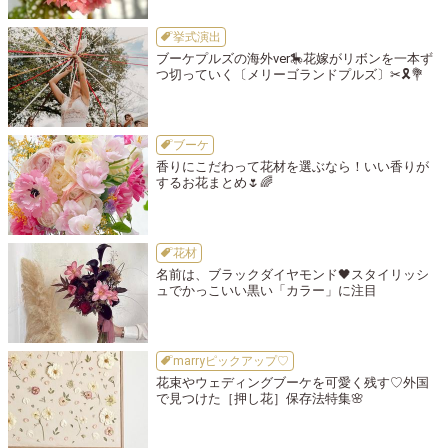
挙式演出
ブーケプルズの海外ver🎠花嫁がリボンを一本ず
つ切っていく〔メリーゴランドプルズ〕✂🎗💐
ブーケ
香りにこだわって花材を選ぶなら！いい香りが
するお花まとめ🌷🌈
花材
名前は、ブラックダイヤモンド🖤スタイリッシ
ュでかっこいい黒い「カラー」に注目
marryピックアップ♡
花束やウェディングブーケを可愛く残す♡外国
で見つけた［押し花］保存法特集🌸