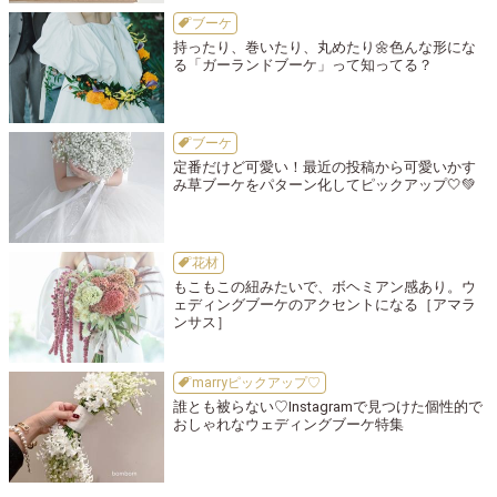
ブーケ
持ったり、巻いたり、丸めたり🌼色んな形にな
る「ガーランドブーケ」って知ってる？
ブーケ
定番だけど可愛い！最近の投稿から可愛いかす
み草ブーケをパターン化してピックアップ🤍💚
花材
もこもこの紐みたいで、ボヘミアン感あり。ウ
ェディングブーケのアクセントになる［アマラ
ンサス］
marryピックアップ♡
誰とも被らない♡Instagramで見つけた個性的で
おしゃれなウェディングブーケ特集