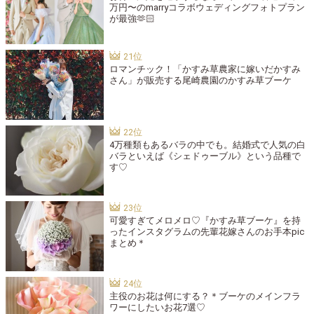
万円〜のmarryコラボウェディングフォトプラン
が最強🫶🏻
ロマンチック！「かすみ草農家に嫁いだかすみ
さん」が販売する尾崎農園のかすみ草ブーケ
4万種類もあるバラの中でも。結婚式で人気の白
バラといえば《シェドゥーブル》という品種で
す♡
可愛すぎてメロメロ♡『かすみ草ブーケ』を持
ったインスタグラムの先輩花嫁さんのお手本pic
まとめ＊
主役のお花は何にする？＊ブーケのメインフラ
ワーにしたいお花7選♡