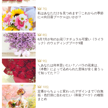
私はあなただけを見つめます♡これからの季節
に≪向日葵ブーケ≫はいかが？
6月7月が旬のお花♡ナチュラル可愛い《ライラ
ック》のウェディングブーケ9選
＼あなたは何本貰いたい？／バラの花束は、
《本数》によって込められた意味が全く違うっ
て知ってた？♡
定番からちょっと変わったデザインまで♡白無
垢・色打掛に合わせたい《和装ブーケ》の種類
まとめ