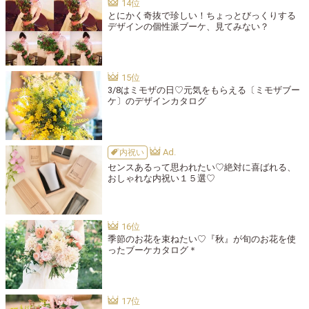
とにかく奇抜で珍しい！ちょっとびっくりする
デザインの個性派ブーケ、見てみない？
3/8はミモザの日♡元気をもらえる〔ミモザブー
ケ〕のデザインカタログ
内祝い
センスあるって思われたい♡絶対に喜ばれる、
おしゃれな内祝い１５選♡
季節のお花を束ねたい♡『秋』が旬のお花を使
ったブーケカタログ＊