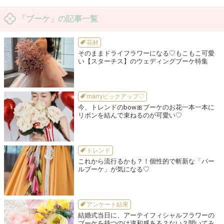
「ブーケ」の記事一覧
花材
そのままドライフラワーになる♡もこもこ可愛
い【スターチス】のウェディングブーケ特集
marryピックアップ♡
今、トレンドのbow🎀ブーケのお花一本一本に
リボンを結んで束ねるのが可愛い♡
トレンド
これから流行るかも？！個性的で斬新な「パー
ルブーケ」が気になる♡
アンケート結果
結婚式当日に、アーテイフィシャルフラワーの
ブーケを持つのは違和感ある？ない？聞いてみ