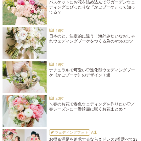
バスケットにお花を詰め込んで♡ガーデンウェ
ディングにぴったりな『かごブーケ』って知っ
てる？
日本のと、決定的に違う！海外みたいなおしゃ
れウェディングブーケをつくる為の4つのコツ
ナチュラルで可愛い♡進化型ウェディングブー
ケ《かごブーケ》のデザイン７選
＼春のお花で春色ウェディングを作りたい♡／
春シーズンに一番綺麗に咲くお花まとめ＊
ウェディングフォト
お得＆満足を追求するなら🌷ドレス3着選べて23