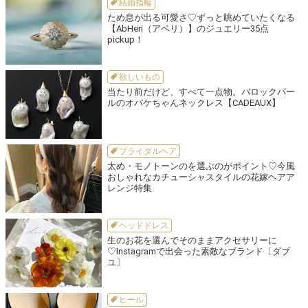
結婚指輪
ため息が出る可愛さ♡ずっと眺めていたくなる
【AbHeri（アベリ）】のジュエリー35点
pickup！
欲しいもの
当たり前だけど、すべて一点物。バロックパー
ルのオバケちゃんネックレス【CADEAUX】
ブライダルヘア
太め・モノトーンのを選ぶのがポイント♡今風
おしゃれなカチューシャスタイルの花嫁ヘアア
レンジ特集
ヘッドドレス
生のお花を選んでそのままアクセサリーに
♡Instagramで出会った素敵なブランド〔ダブ
ユ〕
ヒール