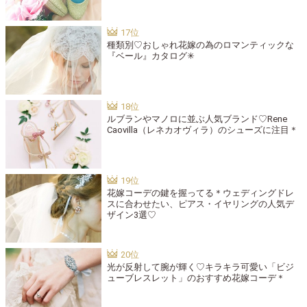
種類別♡おしゃれ花嫁の為のロマンティックな
『ベール』カタログ✳︎
ルブランやマノロに並ぶ人気ブランド♡Rene
Caovilla（レネカオヴィラ）のシューズに注目＊
花嫁コーデの鍵を握ってる＊ウェディングドレ
スに合わせたい、ピアス・イヤリングの人気デ
ザイン3選♡
光が反射して腕が輝く♡キラキラ可愛い「ビジ
ューブレスレット」のおすすめ花嫁コーデ＊