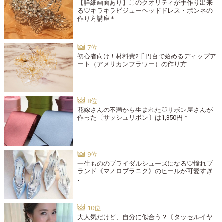
【詳細画面あり】このクオリティが手作り出来
る♡キラキラビジューヘッドドレス・ボンネの
作り方講座＊
初心者向け！材料費2千円台で始めるディップア
ート（アメリカンフラワー）の作り方
花嫁さんの不満から生まれた♡リボン屋さんが
作った〔サッシュリボン〕は1,850円＊
一生もののブライダルシューズになる♡憧れブ
ランド《マノロブラニク》のヒールが可愛すぎ
♩
大人気だけど、自分に似合う？〔タッセルイヤ