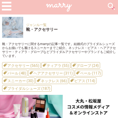
ジャンル一覧
靴・アクセサリー
靴・アクセサリーに関するmarryの記事一覧です。結婚式のブライダルシューズ
からお揃いでも履けるスニーカーまでご紹介。ネックレス・ピアス・ヘアアクセ
サリー・ティアラ・グローブなどブライダルアクセサリーやブランドもご紹介し
ています。
アクセサリー (565)
ティアラ (55)
グローブ (24)
パール (48)
ヘアアクセサリー (311)
ベール (117)
スニーカー (30)
ネックレス (66)
ピアス (114)
ブライダルシューズ (187)