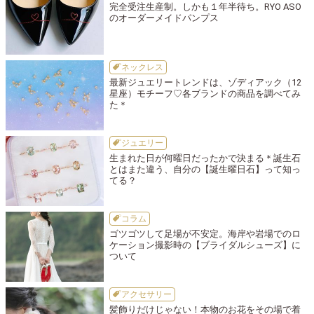
完全受注生産制。しかも１年半待ち。RYO ASO
のオーダーメイドパンプス
ネックレス
最新ジュエリートレンドは、ゾディアック（12
星座）モチーフ♡各ブランドの商品を調べてみ
た＊
ジュエリー
生まれた日が何曜日だったかで決まる＊誕生石
とはまた違う、自分の【誕生曜日石】って知っ
てる？
コラム
ゴツゴツして足場が不安定。海岸や岩場でのロ
ケーション撮影時の【ブライダルシューズ】に
ついて
アクセサリー
髪飾りだけじゃない！本物のお花をその場で着