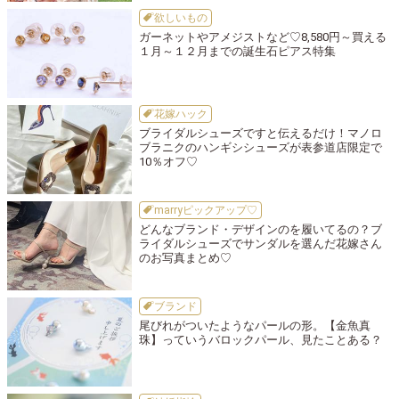
欲しいもの
ガーネットやアメジストなど♡8,580円～買える
１月～１２月までの誕生石ピアス特集
花嫁ハック
ブライダルシューズですと伝えるだけ！マノロ
ブラニクのハンギシシューズが表参道店限定で
10％オフ♡
marryピックアップ♡
どんなブランド・デザインのを履いてるの？ブ
ライダルシューズでサンダルを選んだ花嫁さん
のお写真まとめ♡
ブランド
尾びれがついたようなパールの形。【金魚真
珠】っていうバロックパール、見たことある？