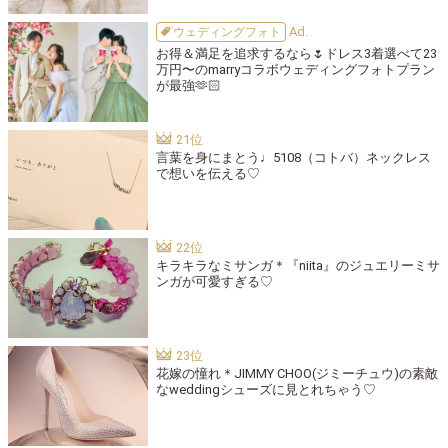
ウェディングフォト
お得＆満足を追求するなら🌷ドレス3着選べて23
万円〜のmarryコラボウェディングフォトプラン
が最強🫶🏻
言葉を身にまとう♩5108（コトバ）ネックレス
で想いを伝える♡
キラキラなミサンガ＊『niita』のジュエリーミサ
ンガが可愛すぎる♡
花嫁の憧れ＊JIMMY CHOO(ジミーチュウ)の素敵
なweddingシューズに見とれちゃう♡