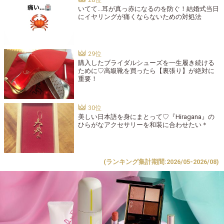
いてて...耳が真っ赤になるのを防ぐ！結婚式当日
にイヤリングが痛くならないための対処法
購入したブライダルシューズを一生履き続ける
ために♡高級靴を買ったら【裏張り】が絶対に
重要！
美しい日本語を身にまとって♡『Hiragana』の
ひらがなアクセサリーを和装に合わせたい＊
(ランキング集計期間:2026/05-2026/08)