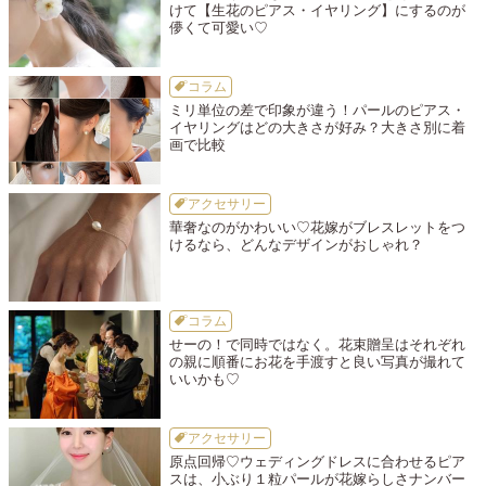
けて【生花のピアス・イヤリング】にするのが
儚くて可愛い♡
コラム
ミリ単位の差で印象が違う！パールのピアス・
イヤリングはどの大きさが好み？大きさ別に着
画で比較
アクセサリー
華奢なのがかわいい♡花嫁がブレスレットをつ
けるなら、どんなデザインがおしゃれ？
コラム
せーの！で同時ではなく。花束贈呈はそれぞれ
の親に順番にお花を手渡すと良い写真が撮れて
いいかも♡
アクセサリー
原点回帰♡ウェディングドレスに合わせるピア
スは、小ぶり１粒パールが花嫁らしさナンバー