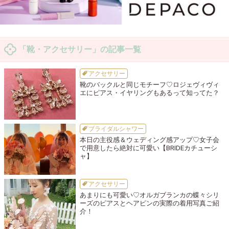
「靴・アクセサリー」の記事一覧
アクセサリー
靴のバックルと同じモチーフ♡ロジェヴィヴィ
エにピアス・イヤリングもあるって知ってた？
ブライダルシャワー
本日の主役感＆ウェディング感アップ♡女子会
で用意したら絶対に可愛い【BRIDEカチューシ
ャ】
アクセサリー
あまりにも可愛い♡オルガブランカの蝶々シリ
ーズのピアスとヘアピンの実際の着用写真ご紹
介！