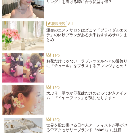
リング〕を着ける時に合う髪型は何？
花嫁美容
運命のエステサロンはどこ？「ブライダルエス
テ」の体験プランがある大手おすすめサロンま
とめ
お花だけじゃない！ラプンツェルヘアの髪飾り
に『チュール』をプラスするアレンジまとめ＊
大ぶり・華やか♡花嫁だけのとっておきアイテ
ム！『イヤーフック』が気になります＊
世界を股に掛ける日本人アーティストが手がけ
る♡アクセサリーブランド『MAYU』に注目