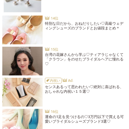
特別な日だから、おねだりしたい♡高級ウェデ
ィングシューズのブランドとお値段まとめ＊
台湾の花嫁さんから学ぶ♡ティアラじゃなくて
「クラウン」をのせたブライダルヘアに憧れる
♡
内祝い
センスあるって思われたい♡絶対に喜ばれる、
おしゃれな内祝い１５選♡
運命の1足を見つけるの♡3万円以下で買える可
愛いブライダルシューズブランド3選♡