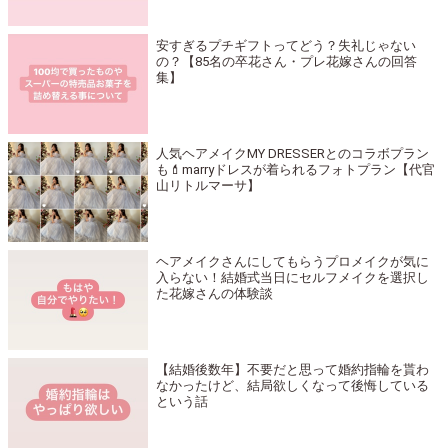
安すぎるプチギフトってどう？失礼じゃない
の？【85名の卒花さん・プレ花嫁さんの回答
集】
人気ヘアメイクMY DRESSERとのコラボプラン
も💄marryドレスが着られるフォトプラン【代官
山リトルマーサ】
ヘアメイクさんにしてもらうプロメイクが気に
入らない！結婚式当日にセルフメイクを選択し
た花嫁さんの体験談
【結婚後数年】不要だと思って婚約指輪を貰わ
なかったけど、結局欲しくなって後悔している
という話