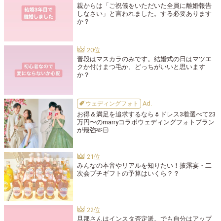
親からは「ご祝儀をいただいた全員に離婚報告
しなさい」と言われました。する必要あります
か？
普段はマスカラのみです。結婚式の日はマツエ
クか付けまつ毛か、どっちがいいと思います
か？
ウェディングフォト
お得＆満足を追求するなら🌷ドレス3着選べて23
万円〜のmarryコラボウェディングフォトプラン
が最強🫶🏻
みんなの本音やリアルを知りたい！披露宴・二
次会プチギフトの予算はいくら？？
旦那さんはインスタ否定派。でも自分はアップ