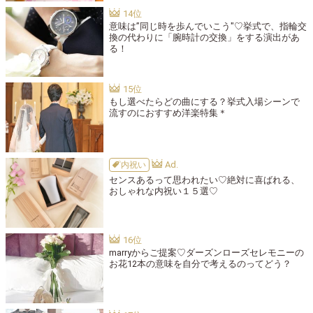
意味は”同じ時を歩んでいこう"♡挙式で、指輪交
換の代わりに「腕時計の交換」をする演出があ
る！
もし選べたらどの曲にする？挙式入場シーンで
流すのにおすすめ洋楽特集＊
内祝い
センスあるって思われたい♡絶対に喜ばれる、
おしゃれな内祝い１５選♡
marryからご提案♡ダーズンローズセレモニーの
お花12本の意味を自分で考えるのってどう？