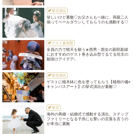
挙式演出
珍しいけど素敵♡お父さんも一緒に、両親二人
揃ってベールダウンしてもらうのも感動する♡
ゲスト参加型
全員の力で晴天を願う☀️雨男・雨女の新郎新婦
におすすめのゲスト巻き込み型てるてる坊主の
願掛けアイデア♩
挙式演出
ゲストに植木鉢に色を塗ってもらう【植樹の儀×
キャンバスアート】の挙式演出が素敵♡
挙式
海外の再婚・結婚式で感動する演出。ステップ
ファミリーとなる子供にも誓いの言葉を言うの
が本当に素敵