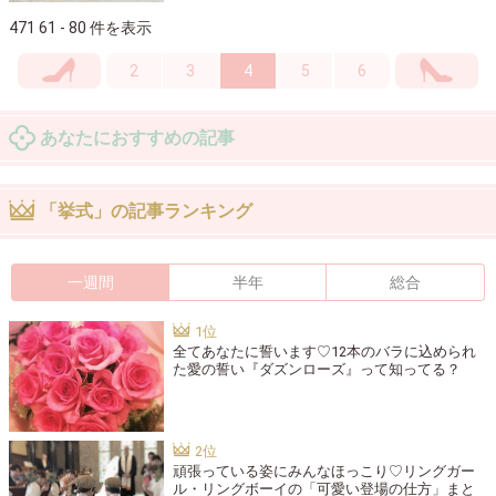
471 61 - 80 件を表示
2
3
4
5
6
あなたにおすすめの記事
「挙式」の記事ランキング
一週間
半年
総合
全てあなたに誓います♡12本のバラに込められ
た愛の誓い『ダズンローズ』って知ってる？
頑張っている姿にみんなほっこり♡リングガー
ル・リングボーイの「可愛い登場の仕方」まと