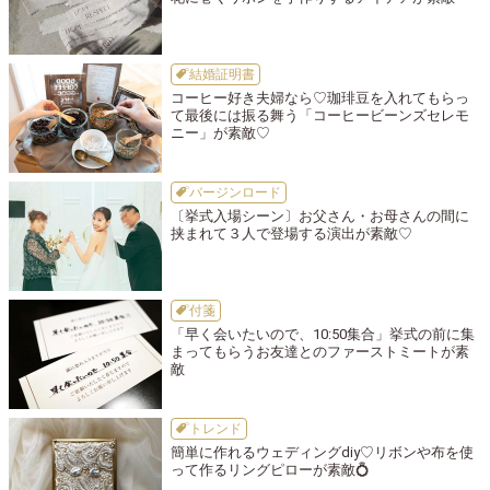
結婚証明書
コーヒー好き夫婦なら♡珈琲豆を入れてもらっ
て最後には振る舞う「コーヒービーンズセレモ
ニー」が素敵♡
バージンロード
〔挙式入場シーン〕お父さん・お母さんの間に
挟まれて３人で登場する演出が素敵♡
付箋
「早く会いたいので、10:50集合」挙式の前に集
まってもらうお友達とのファーストミートが素
敵
トレンド
簡単に作れるウェディングdiy♡リボンや布を使
って作るリングピローが素敵💍