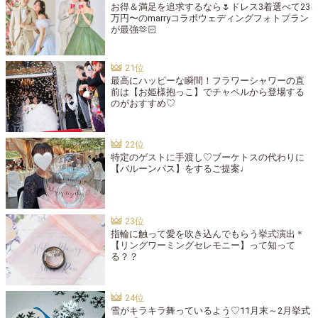
お得＆満足を追求するなら🌷ドレス3着選べて23
万円〜のmarryコラボウェディングフォトプラン
が最強🫶🏻
最高にハッピーな瞬間！フラワーシャワーの直
前は【お姫様抱っこ】でチャペルから登場する
のがおすすめ♡
特定のゲストに手渡し♡ブーケトスの代わりに
【バルーンパス】をするご提案♩
指輪に触って愛を吹き込んでもらう挙式演出＊
【リングワーミングセレモニー】って知って
る？？
雪がキラキラ舞っているよう♡11月末～2月挙式