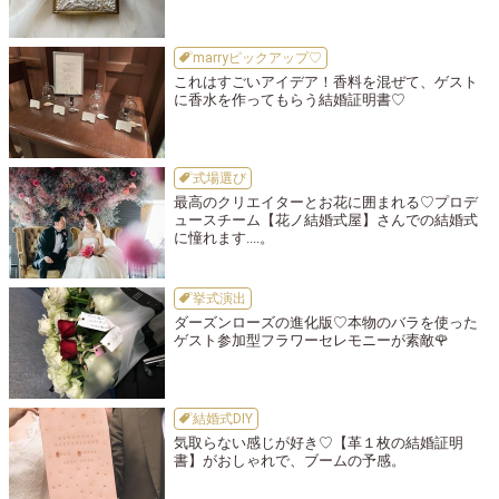
marryピックアップ♡
これはすごいアイデア！香料を混ぜて、ゲスト
に香水を作ってもらう結婚証明書♡
式場選び
最高のクリエイターとお花に囲まれる♡プロデ
ュースチーム【花ノ結婚式屋】さんでの結婚式
に憧れます....。
挙式演出
ダーズンローズの進化版♡本物のバラを使った
ゲスト参加型フラワーセレモニーが素敵🌹
結婚式DIY
気取らない感じが好き♡【革１枚の結婚証明
書】がおしゃれで、ブームの予感。