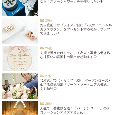
なら「スノーシャワー」を手作りしたい❄︎
お支度前にサプライズ♡彼に『2人のイニシャル
カフスボタン』をプレゼントするのがラブラブ
で羨ましい！
夫婦で誓うだけじゃない！友人・家族も巻き込
む【誓いの言葉】の演出が感動する♡
12本のバラじゃなくてもOK！ダーズンローズと
似てる挙式演出『ブーケ・ブートニアの儀式』
をお勉強♡
人生で一番素敵な道＊『バージンロード』のデ
コレーションアイデアまとめ♩