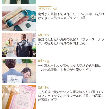
名入れ
定番から最新まで全部！リップの刻印・名入れ
ができる人気コスメブランド16選
絶対まねしたい海外の風習＊『ファーストルッ
ク』の撮りたい写真の瞬間まとめ♡
一生忘れられない宝物になる♡結婚式当日に
「お手紙交換」するのが可愛いすぎ♡
＼人前式で使いたい／先輩花嫁さんの面白くて
ロマンティックなオリジナルの〔誓いの言葉〕
が素敵すぎ♡