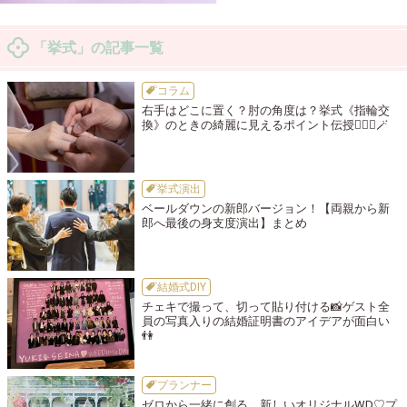
「挙式」の記事一覧
コラム
右手はどこに置く？肘の角度は？挙式《指輪交
換》のときの綺麗に見えるポイント伝授🧙🏻‍♀️🪄
挙式演出
ベールダウンの新郎バージョン！【両親から新
郎へ最後の身支度演出】まとめ
結婚式DIY
チェキで撮って、切って貼り付ける📸ゲスト全
員の写真入りの結婚証明書のアイデアが面白い
👫
プランナー
ゼロから一緒に創る、新しいオリジナルWD♡プ