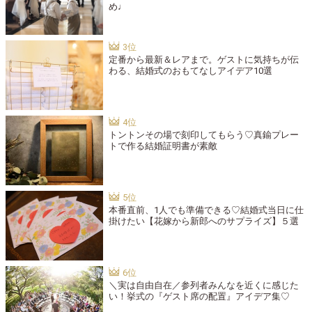
め♩
定番から最新＆レアまで。ゲストに気持ちが伝
わる、結婚式のおもてなしアイデア10選
トントンその場で刻印してもらう♡真鍮プレー
トで作る結婚証明書が素敵
本番直前、1人でも準備できる♡結婚式当日に仕
掛けたい【花嫁から新郎へのサプライズ】５選
＼実は自由自在／参列者みんなを近くに感じた
い！挙式の『ゲスト席の配置』アイデア集♡