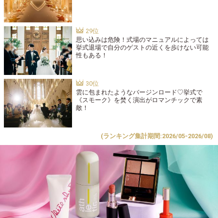
思い込みは危険！式場のマニュアルによっては
挙式退場で自分のゲストの近くを歩けない可能
性もある！
雲に包まれたようなバージンロード♡挙式で
《スモーク》を焚く演出がロマンチックで素
敵！
(ランキング集計期間:2026/05-2026/08)