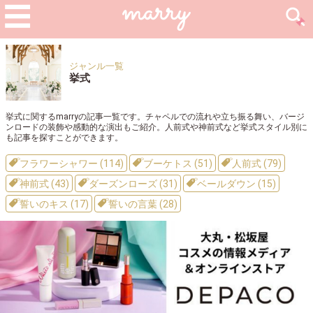
ジャンル一覧
挙式
挙式に関するmarryの記事一覧です。チャペルでの流れや立ち振る舞い、バージ
ンロードの装飾や感動的な演出もご紹介。人前式や神前式など挙式スタイル別に
も記事を探すことができます。
フラワーシャワー (114)
ブーケトス (51)
人前式 (79)
神前式 (43)
ダーズンローズ (31)
ベールダウン (15)
誓いのキス (17)
誓いの言葉 (28)