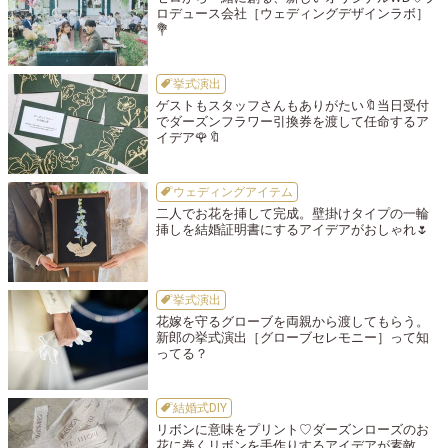
ロデュース会社［ウェディングデザインラボ］
💐
挙式演出
ゲストもスタッフさんもありがたい🔖当日受付
でダーズンフラワー引換券を渡して任命するア
イデア🌹🔖
ウェディングアイテム
二人でお花を挿して完成。壁掛けタイプの一輪
挿しを結婚証明書にするアイデアがおしゃれ🌷
挙式演出
花嫁を守るグローブを両親から渡してもらう。
新郎の挙式演出［グローブセレモニー］って知
ってる？
結婚式DIY
リボンに意味をプリント♡ダーズンローズのお
花に巻くリボンを手作りするアイデアが素敵