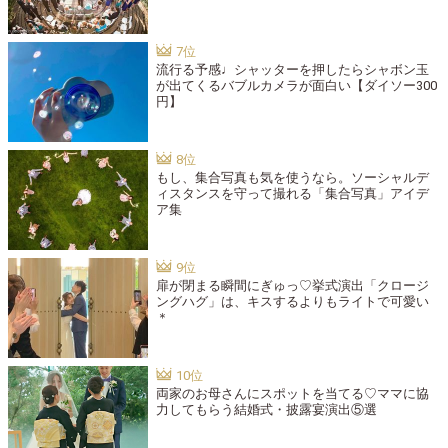
流行る予感♩シャッターを押したらシャボン玉
が出てくるバブルカメラが面白い【ダイソー300
円】
もし、集合写真も気を使うなら。ソーシャルデ
ィスタンスを守って撮れる「集合写真」アイデ
ア集
扉が閉まる瞬間にぎゅっ♡挙式演出「クロージ
ングハグ」は、キスするよりもライトで可愛い
＊
両家のお母さんにスポットを当てる♡ママに協
力してもらう結婚式・披露宴演出⑤選